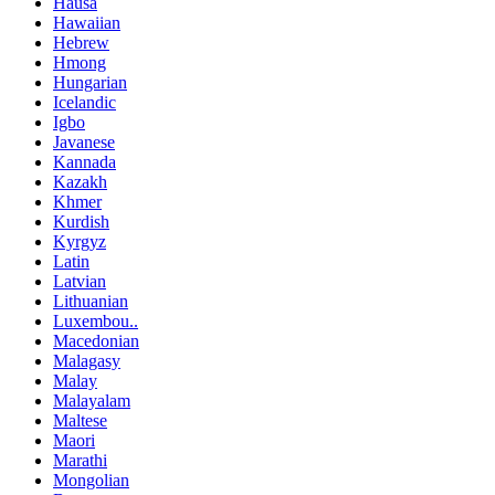
Hausa
Hawaiian
Hebrew
Hmong
Hungarian
Icelandic
Igbo
Javanese
Kannada
Kazakh
Khmer
Kurdish
Kyrgyz
Latin
Latvian
Lithuanian
Luxembou..
Macedonian
Malagasy
Malay
Malayalam
Maltese
Maori
Marathi
Mongolian