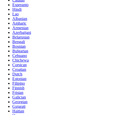
Catalan
Esperanto
Hindi
Lao
Albanian
Amharic
Armenian
Azerbaijani
Belarusian
Bengali
Bosnian
Bulgarian
Cebuano
Chichewa
Corsican
Croatian
Dutch
Estonian
Filipino
Finnish
Frisian
Galician
Georgian
Gujarati
Haitian