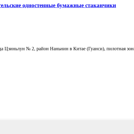
тельские одностенные бумажные стаканчики
ца Цзиньлун № 2, район Наньнин в Китае (Гуанси), пилотная зо