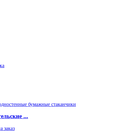
ка
льские ...