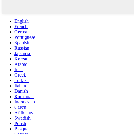
English
French
German
Portuguese
Spanish
Russian
Japanese
Korean
Arabic
Irish
Greek
Turkish
Italian
Danish
Romanian
Indonesian
Czech
Afrikaans
Swedish
Polish
Basque